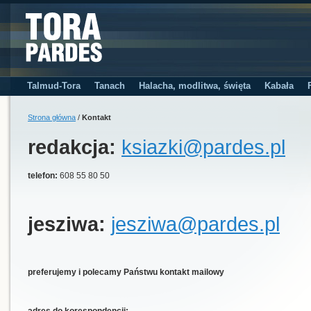
Talmud-Tora
Tanach
Halacha, modlitwa, święta
Kabała
Strona główna
/
Kontakt
redakcja:
ksiazki@pardes.pl
telefon:
608 55 80 50
jesziwa:
jesziwa@pardes.pl
preferujemy i polecamy Państwu kontakt mailowy