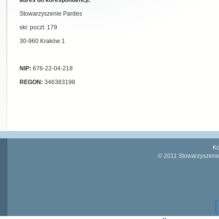
adres do korespondencji:
Stowarzyszenie Pardes
skr. poczt. 179
30-960 Kraków 1
NIP:
676-22-04-218
REGON:
346383198
Ko
© 2011 Stowarzyszenie