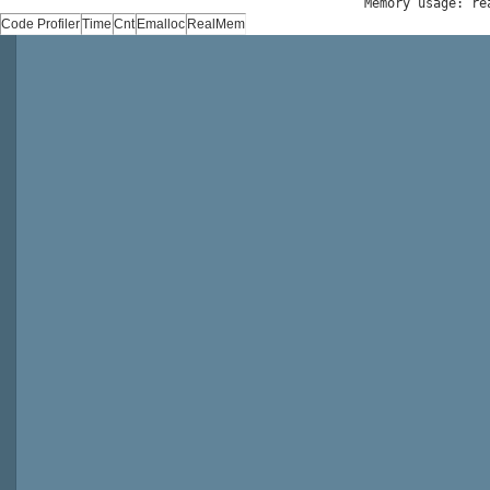
Memory usage: re
Code Profiler
Time
Cnt
Emalloc
RealMem