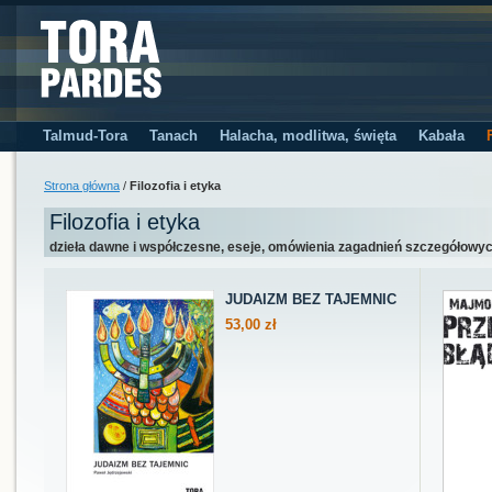
Talmud-Tora
Tanach
Halacha, modlitwa, święta
Kabała
Strona główna
/
Filozofia i etyka
Filozofia i etyka
dzieła dawne i współczesne, eseje, omówienia zagadnień szczegółowy
JUDAIZM BEZ TAJEMNIC
53,00 zł