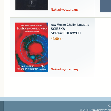
Nakład wyczerpany
raw Mosze Chaijm Luzzatto
ŚCIEŻKA
SPRAWIEDLIWYCH
44,00 zł
Nakład wyczerpany
Ko
© 2011 Stowarzyszenie