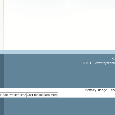
Ko
© 2011 Stowarzyszenie
Memory usage: re
Code Profiler
Time
Cnt
Emalloc
RealMem