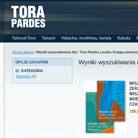
Talmud-Tora
Tanach
Halacha, modlitwa, święta
Kabała
Strona główna
/
Wyniki wyszukiwania dla: 'Tora Pardes Lauder. Księga pierwsz
Wyniki wyszukiwania 
OPCJE ZAKUPÓW
KATEGORIA
Nowości
(1)
MIS
ZER
MIS
MOE
CZA
198,